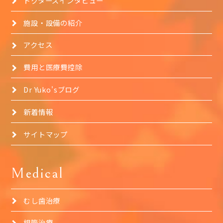
ドクターズインタビュー
施設・設備の紹介
アクセス
費用と医療費控除
Dr Yuko'sブログ
新着情報
サイトマップ
Medical
むし歯治療
根管治療